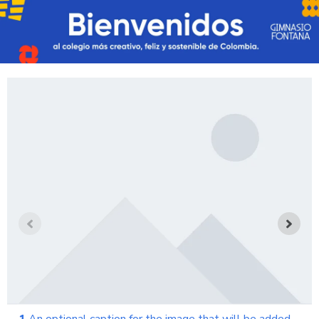
1
An optional caption for the image that will be added